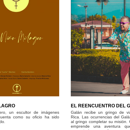
ILAGRO
EL REENCUENTRO DEL 
ro, un escultor de imágenes
Galán recibe un gringo de vi
cuenta como su oficio ha sido
Rica. Las ocurrencias del Gal
do.
al gringo completar su misión. 
emprende una aventura qu