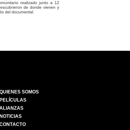
munitario realizado junto a 12
escubrieron de donde vienen y
és del documental.
QUIENES SOMOS
PELÍCULAS
ALIANZAS
NOTICIAS
CONTACTO