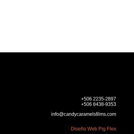
+506 2235-2897
+506 8438-9353
info@candycaramelsfilms.com
Diseño Web Pig Flex