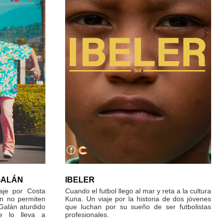
GALÁN
IBELER
aje por Costa
Cuando el futbol llego al mar y reta a la cultura
án no permiten
Kuna. Un viaje por la historia de dos jóvenes
Galán aturdido
que luchan por su sueño de ser futbolistas
e lo lleva a
profesionales.